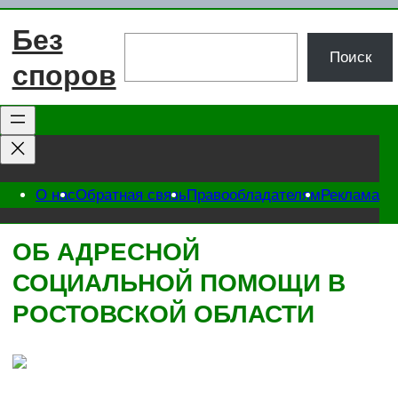
Перейти
Без
к
Поиск
Поиск
содержимому
споров
О нас
Обратная связь
Правообладателям
Реклама
ОБ АДРЕСНОЙ
СОЦИАЛЬНОЙ ПОМОЩИ В
РОСТОВСКОЙ ОБЛАСТИ