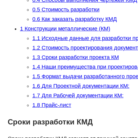
0.4
Способы выполнения чертежей КМД
0.5
Стоимость разработки
0.6
Как заказать разработку КМД
1
Конструкции металлические (КМ)
1.1
Исходные данные для разработки п
1.2
Стоимость проектирования докумен
1.3
Сроки разработки проекта КМ
1.4
Наши преимущества при проектиров
1.5
Формат выдачи разработанного прое
1.6
Для Проектной документации КМ:
1.7
Для Рабочей документации КМ:
1.8
Прайс-лист
Сроки разработки КМД