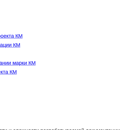
роекта КМ
тации КМ
ании марки КМ
кта КМ