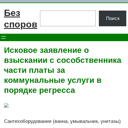
Перейти
Без
к
Поиск
Поиск
содержимому
споров
Исковое заявление о
взыскании с сособственника
части платы за
коммунальные услуги в
порядке регресса
Сантехоборудование (ванна, умывальник, унитазы)