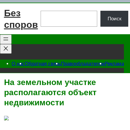
Перейти
Без
к
Поиск
Поиск
содержимому
споров
О нас
Обратная связь
Правообладателям
Реклама
На земельном участке
располагаются объект
недвижимости