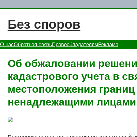
Перейти
к
Без споров
содержимому
О нас
Обратная связь
Правообладателям
Реклама
Об обжаловании решени
кадастрового учета в св
местоположения границ 
ненадлежащими лицами