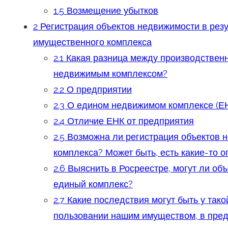
1.5
Возмещение убытков
2
Регистрация объектов недвижимости в резу
имущественного комплекса
2.1
Какая разница между производствен
недвижимым комплексом?
2.2
О предприятии
2.3
О едином недвижимом комплексе (Е
2.4
Отличие ЕНК от предприятия
2.5
Возможна ли регистрация объектов 
комплекса? Может быть, есть какие-то 
2.6
Выяснить в Росреестре, могут ли об
единый комплекс?
2.7
Какие последствия могут быть у тако
пользовании нашим имуществом, в предо