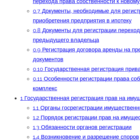
перехода права собственности к новом
0.7
Документы, необходимые для регист
приобретения предприятия в ипотеку
0.8
Документы для регистрации перехода
предыдущего владельца
0.9
Регистрация договора аренды на пр
документов
0.10
Государственная регистрация прив
0.11
Особенности регистрации права соб
комплекс
1
Государственная регистрация прав на иму
1.1
Органы госрегистрации имущественн
1.2
Порядок регистрации прав на имуще
1.3
Обязанности органов регистрации
1.4
Возникновение и разрешение споров