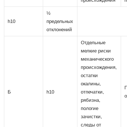
происхождения
½
h10
предельных
отклонений
Отдельные
мелкие риски
механического
происхождения,
остатки
окалины,
Б
h10
отпечатки,
рябизна,
пологие
зачистки,
следы от