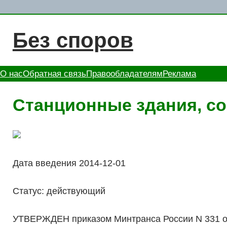
Перейти
к
Без споров
содержимому
О нас
Обратная связь
Правообладателям
Реклама
Станционные здания, со
Дата введения 2014-12-01
Статус: действующий
УТВЕРЖДЕН приказом Минтранса России N 331 от 