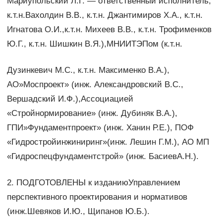
Мариупольский Л.Г. — ответственный исполнитель,
к.т.н.Вахолдин В.В., к.т.н. Джантимиров Х.А., к.т.н.
Игнатова О.И.,к.т.н. Михеев В.В., к.т.н. Трофименков
Ю.Г., к.т.н. Шишкин В.Я.),МНИИТЭПом (к.т.н.
Дузинкевич М.С., к.т.н. Максименко В.А.),
АО»Моспроект» (инж. Александровский B.C.,
Вершадский И.Ф.),Ассоциацией
«Стройнормирование» (инж. Дубиняк В.А.),
ГПИ»Фундаментпроект» (инж. Ханин Р.Е.), ПОФ
«Гидростройинжиниринг»(инж. Лешин Г.М.), АО МП
«Гидроспецфундаментстрой» (инж. БасиевА.Н.).
2. ПОДГОТОВЛЕНЫ к изданиюУправлением
перспективного проектирования и нормативов
(инж.Шевяков И.Ю., Щипанов Ю.Б.).