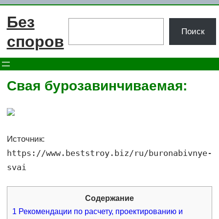
Перейти
Без
к
Поиск
Поиск
содержимому
споров
Свая бурозавинчиваемая:
Источник:
https://www.beststroy.biz/ru/buronabivnye-
svai
Содержание
1
Рекомендации по расчету, проектированию и