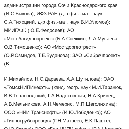
администрации города Сочи Краснодарского края
(И.С.Быкова); ИФЗ РАН (д-р физ.-мат. наук
С.А.Тихоцкий, д-р физ.-мат. наук В.И.Уломов);
МИИГАиК (Ю.Е.Федосеев); АО
«Мособлгидропроект» (Б.А.Снежкин, Л.А.Мусаева,
О.В.Тимошенко); АО «Мостдоргеотрест»
(О.Р.Озмидов, Т.Е.Буданова); ЗАО «Сибречпроект»
(В.
И.Михайлов, Н.С.Дараева, А.А.Шутилова); ОАО
«ТомскНИПИнефть» (канд. геогр. наук М.И.Таранюк,
В.В.Тепловодский, Г.А.Надоховская, Н.А.Кривец,
А.В.Мельникова, А.Н.Чемерис, М.П.Щеголихина);
ООО «НИИ Транснефть» (И.Ю.Лободенко); АО
«Гипротрубопровод» (Г.Н.Матвеев, Е.К.Паштет,