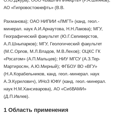
О.Ю.Джура); ООО «БашНИПИнефть» (Р.А.Шиянов);
АО «Гипровостокнефть» (В.В.
Рахманова); ОАО НИПИИ «ЛМГТ» (канд. геол.-
минерал. наук А.И.Арнаутова, Н.Н.Лакова); МГУ,
Географический факультет (Ю.Г.Селиверстов,
А.Л.Шныпарков); МГУ, Геологический факультет
(М.С.Орлов, М.Л.Владов, М.В.Лехов); ОЦКС ГК
«Росатом» (А.П.Мальцев); НИУ МГСУ (A.З.Тер-
Мартиросян, А.Ю.Мирный); ФГБОУ ВО «ВГУ»
(Н.А.Корабельников, канд. геол.-минерал. наук
А.Э.Курилович), ИНоЗ ЮФУ (канд. геол.-минерал.
наук Н.М.Хансиварова), АО «СибВАМИ»
(Д.П.Ивлев).
1 Область применения