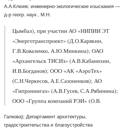
А.А.Клюев; инженерно-экологические изыскания —
д-р геогр. наук , М.Н.
Цымбал), при участии АО «НИПИИ ЭТ
«Энерготранспроект» (Д.О.Карякин,
Г.В.Коваленко, А.Ю.Минкина); ОАО
«Архангельск ТИСИз» (А.В.Кабанихин,
И.В.Богданов); ООО «АК «АэроТех»
(С.Н.Черкесов, А.Е.Сазоненков); АО
«Гипрониигаз» (А.В.Гусев, С.А.Рябинина);
ООО «Группа компаний РЭИ» (О.В.
Галкова); Департамент архитектуры,
градостроительства и благоустройства