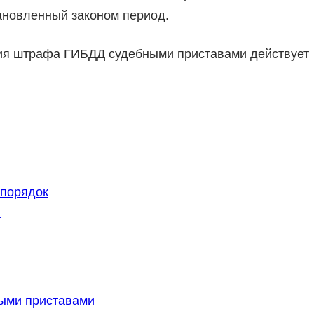
тановленный законом период.
ания штрафа ГИБДД судебными приставами действует
 порядок
а
ыми приставами