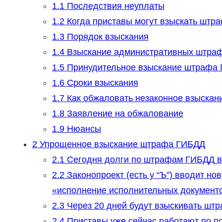
1.1
Последствия неуплаты
1.2
Когда приставы могут взыскать штр
1.3
Порядок взыскания
1.4
Взыскание административных штра
1.5
Принудительное взыскание штрафа 
1.6
Сроки взыскания
1.7
Как обжаловать незаконное взыскан
1.8
Заявление на обжалование
1.9
Нюансы
2
Упрощенное взыскание штрафа ГИБДД
2.1
Сегодня долги по штрафам ГИБДД в
2.2
Законопроект (есть у “Ъ”) вводит но
«исполнение исполнительных документ
2.3
Через 20 дней будут взыскивать шт
2.4
Приставы уже сейчас работают по п