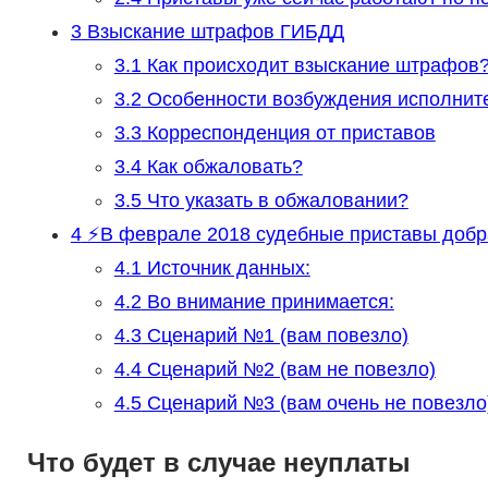
3
Взыскание штрафов ГИБДД
3.1
Как происходит взыскание штрафов
3.2
Особенности возбуждения исполните
3.3
Корреспонденция от приставов
3.4
Как обжаловать?
3.5
Что указать в обжаловании?
4
⚡️В феврале 2018 судебные приставы добр
4.1
Источник данных:
4.2
Во внимание принимается:
4.3
Сценарий №1 (вам повезло)
4.4
Сценарий №2 (вам не повезло)
4.5
Сценарий №3 (вам очень не повезло
Что будет в случае неуплаты