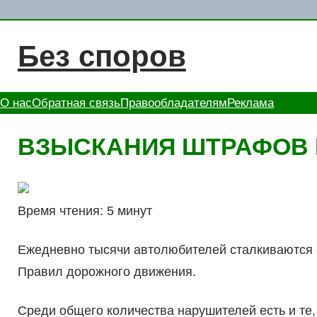
Перейти
к
Без споров
содержимому
О нас
Обратная связь
Правообладателям
Реклама
ВЗЫСКАНИЯ ШТРАФОВ 
Время чтения: 5 минут
Ежедневно тысячи автолюбителей сталкиваются
Правил дорожного движения.
Среди общего количества нарушителей есть и те,