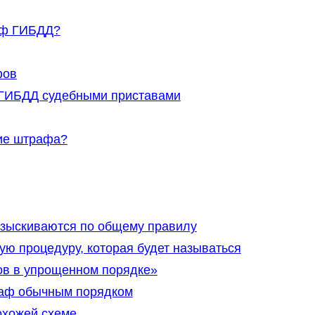
аф ГИБДД?
фов
ГИБДД судебными приставами
ие штрафа?
зыскиваются по общему правилу
вую процедуру, которая будет называться
ов в упрощенном порядке»
раф обычным порядком
охожей схеме